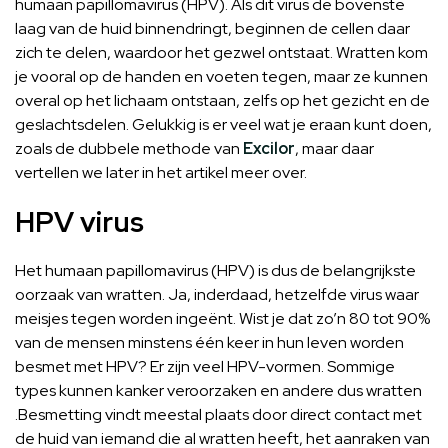
humaan papillomavirus (HPV). Als dit virus de bovenste
laag van de huid binnendringt, beginnen de cellen daar
zich te delen, waardoor het gezwel ontstaat. Wratten kom
je vooral op de handen en voeten tegen, maar ze kunnen
overal op het lichaam ontstaan, zelfs op het gezicht en de
geslachtsdelen. Gelukkig is er veel wat je eraan kunt doen,
zoals de dubbele methode van
Excilor
, maar daar
vertellen we later in het artikel meer over.
HPV virus
Het humaan papillomavirus (HPV) is dus de belangrijkste
oorzaak van wratten. Ja, inderdaad, hetzelfde virus waar
meisjes tegen worden ingeënt. Wist je dat zo’n 80 tot 90%
van de mensen minstens één keer in hun leven worden
besmet met HPV? Er zijn veel HPV-vormen. Sommige
types kunnen kanker veroorzaken en andere dus wratten
.Besmetting vindt meestal plaats door direct contact met
de huid van iemand die al wratten heeft, het aanraken van