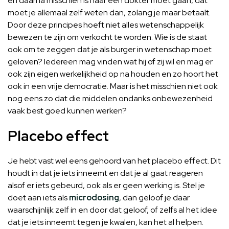
en daarna misschien is naar een dokter moet gaan, dat
moet je allemaal zelf weten dan, zolang je maar betaalt.
Door deze principes hoeft niet alles wetenschappelijk
bewezen te zijn om verkocht te worden. Wie is de staat
ook om te zeggen dat je als burger in wetenschap moet
geloven? Iedereen mag vinden wat hij of zij wil en mag er
ook zijn eigen werkelijkheid op na houden en zo hoort het
ook in een vrije democratie. Maar is het misschien niet ook
nog eens zo dat die middelen ondanks onbewezenheid
vaak best goed kunnen werken?
Placebo effect
Je hebt vast wel eens gehoord van het placebo effect. Dit
houdt in dat je iets inneemt en dat je al gaat reageren
alsof er iets gebeurd, ook als er geen werking is. Stel je
doet aan iets als
microdosing
, dan geloof je daar
waarschijnlijk zelf in en door dat geloof, of zelfs al het idee
dat je iets inneemt tegen je kwalen, kan het al helpen.